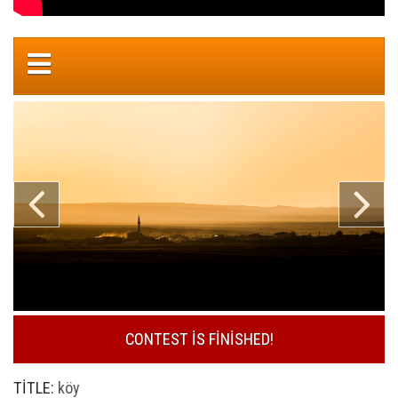
CONTEST IS FINISHED!
TITLE:
köy